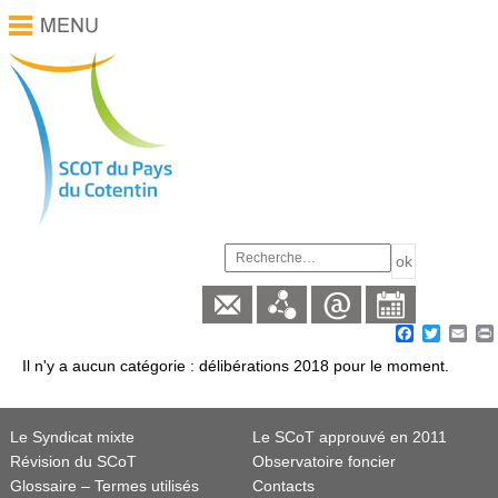
Facebook
Twitter
Ema
Il n'y a aucun catégorie :
délibérations 2018
pour le moment.
Le Syndicat mixte
Le SCoT approuvé en 2011
Révision du SCoT
Observatoire foncier
Glossaire – Termes utilisés
Contacts